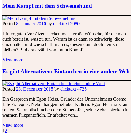
Mein Kampf mit dem Schweinehund
Posted
8. January 2016
by
clicktext
2980
Hinter guten Vorsätzen stecken meist große Wünsche, für die man
auch bereit ist, was zu tun. Warum ist es dann so schwierig, diese
einzuhalten und wie schafft man es, diesen dann doch treu zu
bleiben? Barbara erzählt von ihrem Kampf.
View more
Es gibt Alternativen: Eintauchen in eine andere Welt
Posted
23. December 2015
by
clicktext
4725
Ein Gespräch mit Egon Heiss, Gründer des Unternehmens Cosmo
Life Es regnet. Nebel hängen tief über Kaltern. Egon Heiss sitzt an
seinem Schreibtisch neben dem Stubenofen, seine Zehen stecken in
warmen Filzpantoffeln. Er arbeitet von...
View more
1
2