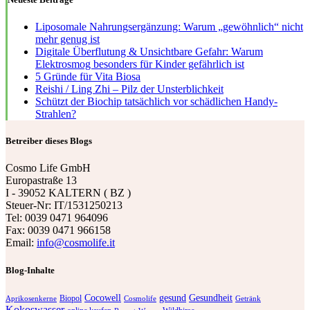
Liposomale Nahrungsergänzung: Warum „gewöhnlich“ nicht
mehr genug ist
Digitale Überflutung & Unsichtbare Gefahr: Warum
Elektrosmog besonders für Kinder gefährlich ist
5 Gründe für Vita Biosa
Reishi / Ling Zhi – Pilz der Unsterblichkeit
Schützt der Biochip tatsächlich vor schädlichen Handy-
Strahlen?
Betreiber dieses Blogs
Cosmo Life GmbH
Europastraße 13
I - 39052 KALTERN ( BZ )
Steuer-Nr: IT/1531250213
Tel: 0039 0471 964096
Fax: 0039 0471 966158
Email:
info@cosmolife.it
Blog-Inhalte
Cocowell
gesund
Gesundheit
Biopol
Aprikosenkerne
Cosmolife
Getränk
Kokoswasser