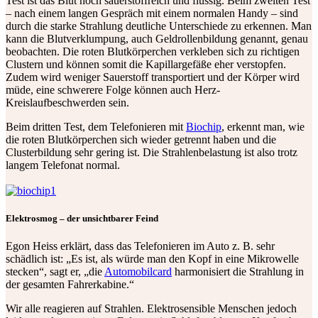
Test ist das Blut noch sauerstoffreich und flüssig. Beim zweiten Test
– nach einem langen Gespräch mit einem normalen Handy – sind
durch die starke Strahlung deutliche Unterschiede zu erkennen. Man
kann die Blutverklumpung, auch Geldrollenbildung genannt, genau
beobachten. Die roten Blutkörperchen verkleben sich zu richtigen
Clustern und können somit die Kapillargefäße eher verstopfen.
Zudem wird weniger Sauerstoff transportiert und der Körper wird
müde, eine schwerere Folge können auch Herz-
Kreislaufbeschwerden sein.
Beim dritten Test, dem Telefonieren mit
Biochip
, erkennt man, wie
die roten Blutkörperchen sich wieder getrennt haben und die
Clusterbildung sehr gering ist. Die Strahlenbelastung ist also trotz
langem Telefonat normal.
Elektrosmog – der unsichtbarer Feind
Egon Heiss erklärt, dass das Telefonieren im Auto z. B. sehr
schädlich ist: „Es ist, als würde man den Kopf in eine Mikrowelle
stecken“, sagt er, „die
Automobilcard
harmonisiert die Strahlung in
der gesamten Fahrerkabine.“
Wir alle reagieren auf Strahlen. Elektrosensible Menschen jedoch