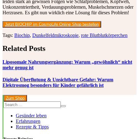
leiden stark an gewissen Folgen wie Schlafproblemen, Kopfweh,
Unkonzentriertheit, Verdauungsproblemen, Muskelschmerzen oder
Herzrasen. Es gibt nun wirklich eine Lösung für dieses Problem!
Jetzt
BIOCHIP
im CosmoLife Online Shop bestellen
Tags:
Biochip
,
Dunkelfeldmikroskopie
,
rote Blutblutkörperchen
Related Posts
Liposomale Nahrungsergänzung: Warum „gewöhnlich“ nicht
mehr genug ist
Digitale Überflutung & Unsichtbare Gefahr: Warum
Elektrosmog besonders für Kinder gefährlich ist
Zum Shop
Gesünder leben
Erfahrungen
Rezepte & Tipps
Neueste Beiträge