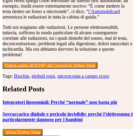
Egon Heiss spiega come telefonare all’interno dell’automobile, ad
esempio, risulti essere estremamente nocivo: “È come mettere la
testa dentro un forno a microonde”, ci dice, “
l’Automobilcard
armonizza le radiazioni in tutta la cabina di guida.”
Tutti noi reagiamo alle radiazioni. Le persone elettrosensibili,
tuttavia, soffrono in modo particolare di alcune conseguenze
correlate alle radiazioni, tra i quali disturbi del sonno, mal di testa,
deconcentrazione, problemi legati alla digestione, dolori muscolari o
tachicardia. Ma ora abbiamo davvero la soluzione a questo
problema!
Ordina subito
BIOCHIP
dal CosmoLife Online Shop
Tags:
Biochip
,
globuli rossi
,
microscopia a campo scuro
Related Posts
Integratori liposomiali: Perché “normale” non basta più
Sovraccarico digitale e pericolo invisibile: perché l’elettrosmog è
particolarmente dannoso per i bambini
Visita l'Online Shop