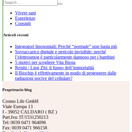
Vivere sani
Esperienze
Consigli
Articoli recenti
Integratori liposomiali: Perché “normale” non basta più
Sovraccarico digitale e pericolo invisibile: perché
l’elettrosmog è particolarmente dannoso per i bambini
5 motivi per scegliere Vita Biosa
Reishi / Ling Zhi: il fungo dell’immortalità
Il Biochip è effettivamente in grado di proteggere dalle
radiazioni nocive del cellulare?
Proprietario blog
Cosmo Life GmbH
Viale Europa 13
I - 39052 CALDARO ( BZ )
Part.Iva: IT/1531250213
Tel: 0039 0471 964096
Fax: 0039 0471 966158