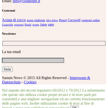
Email:
info@cosmolife.it
Contenuti
Acqua di cocco
Cocowell
acqua vitalizzata
Biopol
comprare online
Alto Adige
sano
Salute
Cosmolife
nutrienti
Reishi
ricetta
Newsletter
La tua email
Sanum News © 2015 All Rights Reserved -
Impressum &
Datenschutz
-
Cookies
Nel rispetto dei decreti legislativi 69/2012 e 70/2012 La informiamo
che questo sito utilizza cookie propri tecnici e di terze parti per
consentirLe una migliore navigazione ed un corretto funzionamento
delle pagine web. Inoltre utilizziamo cookie di terzi al fine di
inviarLe messaggi pubblicitari personalizzati.