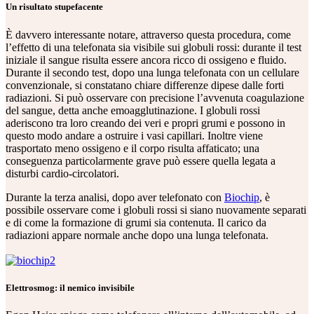
Un risultato stupefacente
È davvero interessante notare, attraverso questa procedura, come
l’effetto di una telefonata sia visibile sui globuli rossi: durante il test
iniziale il sangue risulta essere ancora ricco di ossigeno e fluido.
Durante il secondo test, dopo una lunga telefonata con un cellulare
convenzionale, si constatano chiare differenze dipese dalle forti
radiazioni. Si può osservare con precisione l’avvenuta coagulazione
del sangue, detta anche emoagglutinazione. I globuli rossi
aderiscono tra loro creando dei veri e propri grumi e possono in
questo modo andare a ostruire i vasi capillari. Inoltre viene
trasportato meno ossigeno e il corpo risulta affaticato; una
conseguenza particolarmente grave può essere quella legata a
disturbi cardio-circolatori.
Durante la terza analisi, dopo aver telefonato con
Biochip
, è
possibile osservare come i globuli rossi si siano nuovamente separati
e di come la formazione di grumi sia contenuta. Il carico da
radiazioni appare normale anche dopo una lunga telefonata.
Elettrosmog: il nemico invisibile