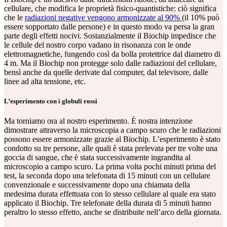
cellulare, che modifica le proprietà fisico-quantistiche: ciò significa
che le
radiazioni negative vengono armonizzate al 90%
(il 10% può
essere sopportato dalle persone) e in questo modo va persa la gran
parte degli effetti nocivi. Sostanzialmente il Biochip impedisce che
le cellule del nostro corpo vadano in risonanza con le onde
elettromagnetiche, fungendo così da bolla protettrice dal diametro di
4 m. Ma il Biochip non protegge solo dalle radiazioni del cellulare,
bensì anche da quelle derivate dal computer, dal televisore, dalle
linee ad alta tensione, etc.
L’esperimento con i globuli rossi
Ma torniamo ora al nostro esperimento. È nostra intenzione
dimostrare attraverso la microscopia a campo scuro che le radiazioni
possono essere armonizzate grazie al Biochip. L’esperimento è stato
condotto su tre persone, alle quali è stata prelevata per tre volte una
goccia di sangue, che è stata successivamente ingrandita al
microscopio a campo scuro. La prima volta pochi minuti prima del
test, la seconda dopo una telefonata di 15 minuti con un cellulare
convenzionale e successivamente dopo una chiamata della
medesima durata effettuata con lo stesso cellulare al quale era stato
applicato il Biochip. Tre telefonate della durata di 5 minuti hanno
peraltro lo stesso effetto, anche se distribuite nell’arco della giornata.