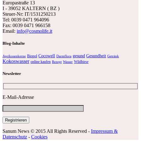
Europastraße 13
I - 39052 KALTERN ( BZ )
Steuer-Nr: IT/1531250213
Tel: 0039 0471 964096
Fax: 0039 0471 966158
Email:
info@cosmolife.it
Blog-Inhalte
Cocowell
gesund
Gesundheit
Biopol
Aprikosenkerne
Darmflora
Getränk
Kokoswasser
online kaufen
Wildhirse
Rezept
Wasser
Newsletter
E-Mail-Adresse
Sanum News © 2015 All Rights Reserved -
Impressum &
Datenschutz
-
Cookies