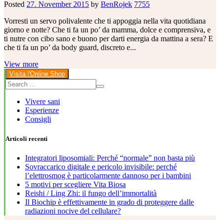
Posted
27. November 2015
by
BenRojek
7755
Vorresti un servo polivalente che ti appoggia nella vita quotidiana
giorno e notte? Che ti fa un po’ da mamma, dolce e comprensiva, e
ti nutre con cibo sano e buono per darti energia da mattina a sera? E
che ti fa un po’ da body guard, discreto e...
View more
Visita l'Online Shop
Vivere sani
Esperienze
Consigli
Articoli recenti
Integratori liposomiali: Perché “normale” non basta più
Sovraccarico digitale e pericolo invisibile: perché
l’elettrosmog è particolarmente dannoso per i bambini
5 motivi per scegliere Vita Biosa
Reishi / Ling Zhi: il fungo dell’immortalità
Il Biochip è effettivamente in grado di proteggere dalle
radiazioni nocive del cellulare?