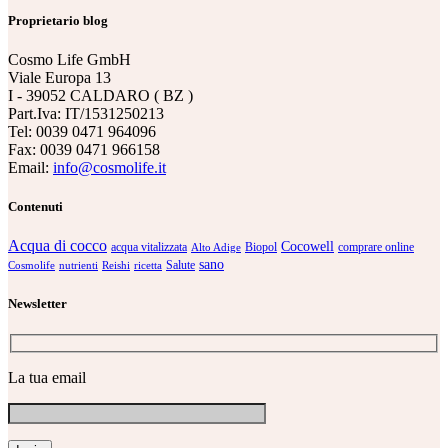
Proprietario blog
Cosmo Life GmbH
Viale Europa 13
I - 39052 CALDARO ( BZ )
Part.Iva: IT/1531250213
Tel: 0039 0471 964096
Fax: 0039 0471 966158
Email:
info@cosmolife.it
Contenuti
Acqua di cocco
Cocowell
acqua vitalizzata
Biopol
comprare online
Alto Adige
sano
Salute
Cosmolife
nutrienti
Reishi
ricetta
Newsletter
La tua email