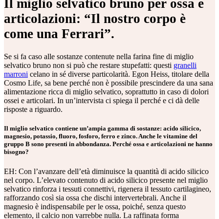
Il miglio selvatico bruno per ossa e
articolazioni: “Il nostro corpo è
come una Ferrari”.
Se si fa caso alle sostanze contenute nella farina fine di miglio
selvatico bruno non si può che restare stupefatti: questi
granelli
marroni
celano in sé diverse particolarità. Egon Heiss, titolare della
Cosmo Life, sa bene perché non è possibile prescindere da una sana
alimentazione ricca di miglio selvatico, soprattutto in caso di dolori
ossei e articolari. In un’intervista ci spiega il perché e ci dà delle
risposte a riguardo.
Il miglio selvatico contiene un’ampia gamma di sostanze: acido silicico,
magnesio, potassio, fluoro, fosforo, ferro e zinco. Anche le vitamine del
gruppo B sono presenti in abbondanza. Perché ossa e articolazioni ne hanno
bisogno?
EH: Con l’avanzare dell’età diminuisce la quantità di acido silicico
nel corpo. L’elevato contenuto di acido silicico presente nel miglio
selvatico rinforza i tessuti connettivi, rigenera il tessuto cartilagineo,
rafforzando così sia ossa che dischi intervertebrali. Anche il
magnesio è indispensabile per le ossa, poiché, senza questo
elemento, il calcio non varrebbe nulla. La raffinata forma