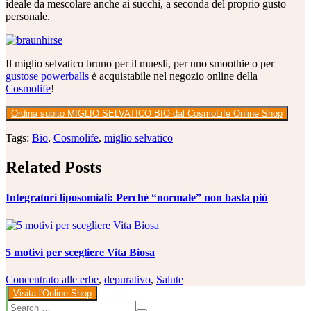
ideale da mescolare anche ai succhi, a seconda del proprio gusto
personale.
Il miglio selvatico bruno per il muesli, per uno smoothie o per
gustose powerballs
è acquistabile nel negozio online della
Cosmolife
!
Ordina subito
MIGLIO SELVATICO BIO
dal CosmoLife Online Shop
Tags:
Bio
,
Cosmolife
,
miglio selvatico
Related Posts
Integratori liposomiali: Perché “normale” non basta più
5 motivi per scegliere Vita Biosa
Concentrato alle erbe
,
depurativo
,
Salute
Visita l'Online Shop