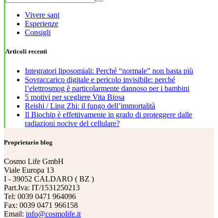
Vivere sani
Esperienze
Consigli
Articoli recenti
Integratori liposomiali: Perché “normale” non basta più
Sovraccarico digitale e pericolo invisibile: perché
l’elettrosmog è particolarmente dannoso per i bambini
5 motivi per scegliere Vita Biosa
Reishi / Ling Zhi: il fungo dell’immortalità
Il Biochip è effettivamente in grado di proteggere dalle
radiazioni nocive del cellulare?
Proprietario blog
Cosmo Life GmbH
Viale Europa 13
I - 39052 CALDARO ( BZ )
Part.Iva: IT/1531250213
Tel: 0039 0471 964096
Fax: 0039 0471 966158
Email:
info@cosmolife.it