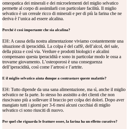
omeopatica dei minerali e dei microelementi del miglio selvatico
permette al corpo di assimilarli con particolare facilità. Il miglio
selvatico è un cereale ricco di minerali e per di più la farina che ne
deriva è l’unica ad essere alcalina.
Perché è così importante che sia alcalina?
EH: A causa della nostra alimentazione viviamo costantemente una
situazione di iperacidità. La colpa è del caffè, dell’alcol, del sale,
della pizza e così via. Verdure e prodotti biologici e alcalini
compensano questa iperacidità e sono in particolar modo le ossa a
trovarne giovamento. L’osteoporosi è una conseguenza
dell’iperacidità, così come l’artrosi e l’artrite.
E il miglio selvatico aiuta dunque a contrastare queste malattie?
EH: Tutto dipende da una sana alimentazione, ma sì, anche il miglio
selvatico ne fa parte. Io stesso ho assistito a dei clienti che non
riuscivano più a sollevare il braccio per colpa dei dolori. Dopo aver
mangiato tutti i giorni per 3-6 mesi alcuni cucchiai di miglio
selvatico ci sono riusciti di nuovo.
Per quel che riguarda le fratture ossee, la farina ha un effetto curativo?