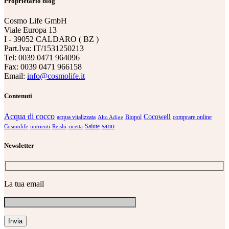
Proprietario blog
Cosmo Life GmbH
Viale Europa 13
I - 39052 CALDARO ( BZ )
Part.Iva: IT/1531250213
Tel: 0039 0471 964096
Fax: 0039 0471 966158
Email:
info@cosmolife.it
Contenuti
Acqua di cocco
Cocowell
acqua vitalizzata
Biopol
comprare online
Alto Adige
sano
Salute
Cosmolife
nutrienti
Reishi
ricetta
Newsletter
La tua email