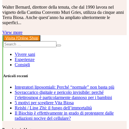
Walter Bernard, direttore della tenuta, che dal 1990 lavora nel
vigneto della Cantina Convento Muri Gries, utilizza da cinque anni
Terra Biosa. Anche quest’anno ha ampliato ulteriormente le
superfici...
View more
Visita l'Online Shop
Vivere sani
Esperienze
Consigli
Articoli recenti
Integratori liposomiali: Perché “normale” non basta più
Sovraccarico digitale e pericolo invisibile: perché
l’elettrosmog è particolarmente dannoso per i bambini
5 motivi per scegliere Vita Biosa
Reishi / Ling Zhi: il fungo dell’immortalità
Il Biochip è effettivamente in grado di proteggere dalle
radiazioni nocive del cellulare?