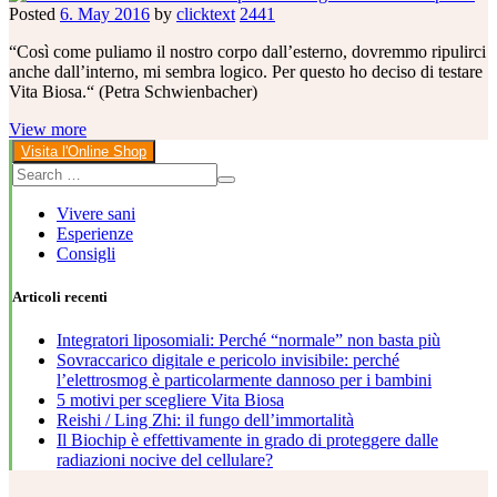
Posted
6. May 2016
by
clicktext
2441
“Così come puliamo il nostro corpo dall’esterno, dovremmo ripulirci
anche dall’interno, mi sembra logico. Per questo ho deciso di testare
Vita Biosa.“ (Petra Schwienbacher)
View more
Visita l'Online Shop
Vivere sani
Esperienze
Consigli
Articoli recenti
Integratori liposomiali: Perché “normale” non basta più
Sovraccarico digitale e pericolo invisibile: perché
l’elettrosmog è particolarmente dannoso per i bambini
5 motivi per scegliere Vita Biosa
Reishi / Ling Zhi: il fungo dell’immortalità
Il Biochip è effettivamente in grado di proteggere dalle
radiazioni nocive del cellulare?