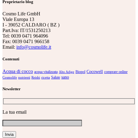
Proprietario blog
Cosmo Life GmbH
Viale Europa 13
I - 39052 CALDARO ( BZ )
Part.Iva: IT/1531250213
Tel: 0039 0471 964096
Fax: 0039 0471 966158
Email:
info@cosmolife.it
Contenuti
Acqua di cocco
Cocowell
acqua vitalizzata
Biopol
comprare online
Alto Adige
sano
Salute
Cosmolife
nutrienti
Reishi
ricetta
Newsletter
La tua email