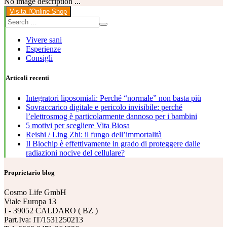
No image description ...
Visita l'Online Shop
Vivere sani
Esperienze
Consigli
Articoli recenti
Integratori liposomiali: Perché “normale” non basta più
Sovraccarico digitale e pericolo invisibile: perché
l’elettrosmog è particolarmente dannoso per i bambini
5 motivi per scegliere Vita Biosa
Reishi / Ling Zhi: il fungo dell’immortalità
Il Biochip è effettivamente in grado di proteggere dalle
radiazioni nocive del cellulare?
Proprietario blog
Cosmo Life GmbH
Viale Europa 13
I - 39052 CALDARO ( BZ )
Part.Iva: IT/1531250213