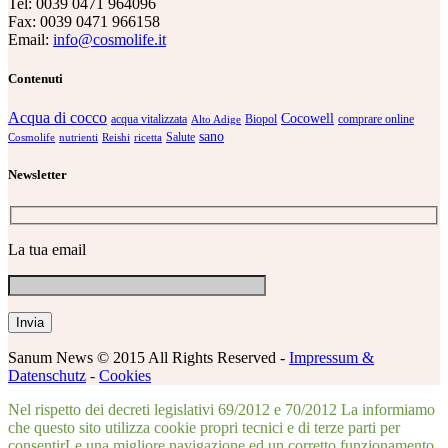
Tel: 0039 0471 964096
Fax: 0039 0471 966158
Email:
info@cosmolife.it
Contenuti
Acqua di cocco
Cocowell
acqua vitalizzata
Biopol
comprare online
Alto Adige
sano
Salute
Cosmolife
nutrienti
Reishi
ricetta
Newsletter
La tua email
Sanum News © 2015 All Rights Reserved -
Impressum &
Datenschutz
-
Cookies
Nel rispetto dei decreti legislativi 69/2012 e 70/2012 La informiamo
che questo sito utilizza cookie propri tecnici e di terze parti per
consentirLe una migliore navigazione ed un corretto funzionamento