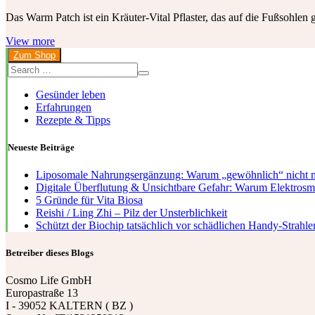
Das Warm Patch ist ein Kräuter-Vital Pflaster, das auf die Fußsohlen 
View more
Zum Shop
Gesünder leben
Erfahrungen
Rezepte & Tipps
Neueste Beiträge
Liposomale Nahrungsergänzung: Warum „gewöhnlich“ nicht m
Digitale Überflutung & Unsichtbare Gefahr: Warum Elektrosmog
5 Gründe für Vita Biosa
Reishi / Ling Zhi – Pilz der Unsterblichkeit
Schützt der Biochip tatsächlich vor schädlichen Handy-Strahle
Betreiber dieses Blogs
Cosmo Life GmbH
Europastraße 13
I - 39052 KALTERN ( BZ )