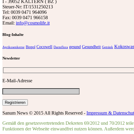
I - 39052 KALTERN ( BZ )
Steuer-Nr: IT/1531250213
Tel: 0039 0471 964096
Fax: 0039 0471 966158
Email:
info@cosmolife.it
Blog-Inhalte
Kokoswas
Cocowell
gesund
Gesundheit
Biopol
Aprikosenkerne
Darmflora
Getränk
Newsletter
E-Mail-Adresse
Sanum News © 2015 All Rights Reserved -
Impressum & Datenschu
Gemäß den gesetzesvertretenden Dekreten 69/2012 und 70/2012 teilen 
Funktionen der Webseite einwandfrei nutzen können. Außerdem werde