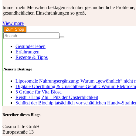
Immer mehr Menschen beklagen sich über gesundheitliche Probleme, f
gesundheitlichen Einschränkungen so groß,
View more
Zum Shop
Gesünder leben
Erfahrungen
Rezepte & Tipps
Neueste Beiträge
Liposomale Nahrungsergänzung: Warum „gewöhnlich“ nicht m
Digitale Überflutung & Unsichtbare Gefahr: Warum Elektrosmog
5 Gründe für Vita Biosa
Reishi / Ling Zhi – Pilz der Unsterblichkeit
Schützt der Biochip tatsächlich vor schädlichen Handy-Strahle
Betreiber dieses Blogs
Cosmo Life GmbH
Europastraße 13