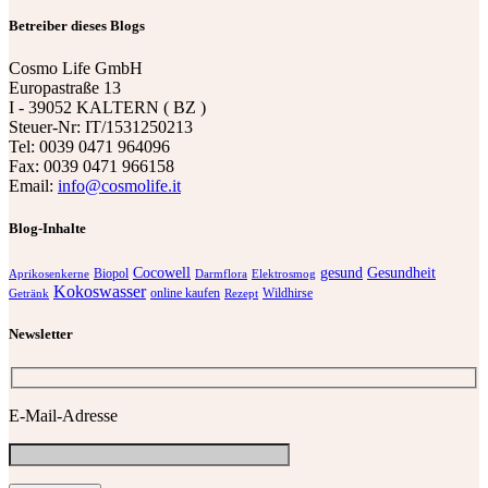
Betreiber dieses Blogs
Cosmo Life GmbH
Europastraße 13
I - 39052 KALTERN ( BZ )
Steuer-Nr: IT/1531250213
Tel: 0039 0471 964096
Fax: 0039 0471 966158
Email:
info@cosmolife.it
Blog-Inhalte
Cocowell
gesund
Gesundheit
Biopol
Aprikosenkerne
Darmflora
Elektrosmog
Kokoswasser
online kaufen
Wildhirse
Getränk
Rezept
Newsletter
E-Mail-Adresse