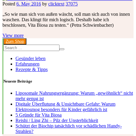
Posted
6. May 2016
by
clicktext
37075
„So wie man sich von außen wäscht, soll man sich auch von innen
waschen. Das klingt für mich logisch. Deshalb habe ich
beschlossen, Vita Biosa zu testen.“ (Petra Schwienbacher)
View more
Zum Shop
Gesünder leben
Erfahrungen
Rezepte & Tipps
Neueste Beiträge
Liposomale Nahrungsergänzung: Warum „gewöhnlich“ nicht
mehr genug ist
Digitale Überflutung & Unsichtbare Gefahr: Warum
Elektrosmog besonders für Kinder gefährlich ist
5 Gründe für Vita Biosa
Reishi / Ling Zhi – Pilz der Unsterblichkeit
Schützt der Biochip tatsächlich vor schädlichen Handy-
Strahlen?