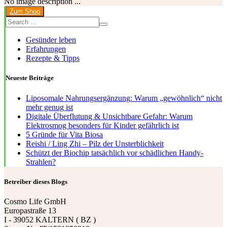
No image description ...
Zum Shop
Gesünder leben
Erfahrungen
Rezepte & Tipps
Neueste Beiträge
Liposomale Nahrungsergänzung: Warum „gewöhnlich“ nicht
mehr genug ist
Digitale Überflutung & Unsichtbare Gefahr: Warum
Elektrosmog besonders für Kinder gefährlich ist
5 Gründe für Vita Biosa
Reishi / Ling Zhi – Pilz der Unsterblichkeit
Schützt der Biochip tatsächlich vor schädlichen Handy-
Strahlen?
Betreiber dieses Blogs
Cosmo Life GmbH
Europastraße 13
I - 39052 KALTERN ( BZ )