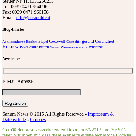
Steuer-Nr: IT/1531250213
Tel: 0039 0471 964096
Fax: 0039 0471 966158
Email:
info@cosmolife.it
Blog-Inhalte
Cocowell
gesund
Gesundheit
Biopol
Aprikosenkerne
Biochip
Cosmolife
Kokoswasser
online kaufen
Wildhirse
Wasser
Wasservitalisierung
Newsletter
E-Mail-Adresse
Sanum News © 2015 All Rights Reserved -
Impressum &
Datenschutz
-
Cookies
Gemäß den gesetzesvertretenden Dekreten 69/2012 und 70/2012
teilen wir Ihnen mit, dass diese Webseite eigene technische Cookies