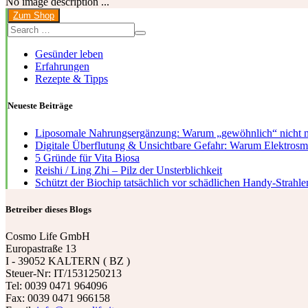
No image description ...
Zum Shop
Gesünder leben
Erfahrungen
Rezepte & Tipps
Neueste Beiträge
Liposomale Nahrungsergänzung: Warum „gewöhnlich“ nicht m
Digitale Überflutung & Unsichtbare Gefahr: Warum Elektrosmog
5 Gründe für Vita Biosa
Reishi / Ling Zhi – Pilz der Unsterblichkeit
Schützt der Biochip tatsächlich vor schädlichen Handy-Strahle
Betreiber dieses Blogs
Cosmo Life GmbH
Europastraße 13
I - 39052 KALTERN ( BZ )
Steuer-Nr: IT/1531250213
Tel: 0039 0471 964096
Fax: 0039 0471 966158