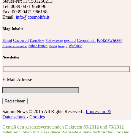
Steuer-Nr: IT/1531250213
Tel: 0039 0471 964096
Fax: 0039 0471 966158
Email:
info@cosmolife.it
Blog-Inhalte
Kokoswasser
Cocowell
gesund
Gesundheit
Biopol
Darmflora
Elektrosmog
online kaufen
Wildhirse
Kräuterkonzentrat
Reishi
Rezept
Newsletter
E-Mail-Adresse
Sanum News © 2015 All Rights Reserved -
Impressum &
Datenschutz
-
Cookies
Gemäß den gesetzesvertretenden Dekreten 69/2012 und 70/2012
teilen wir Ihnen mit, dass diese Webseite eigene technische Cookies