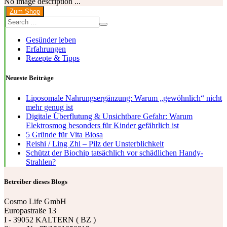
No image description ...
Zum Shop
Gesünder leben
Erfahrungen
Rezepte & Tipps
Neueste Beiträge
Liposomale Nahrungsergänzung: Warum „gewöhnlich“ nicht
mehr genug ist
Digitale Überflutung & Unsichtbare Gefahr: Warum
Elektrosmog besonders für Kinder gefährlich ist
5 Gründe für Vita Biosa
Reishi / Ling Zhi – Pilz der Unsterblichkeit
Schützt der Biochip tatsächlich vor schädlichen Handy-
Strahlen?
Betreiber dieses Blogs
Cosmo Life GmbH
Europastraße 13
I - 39052 KALTERN ( BZ )